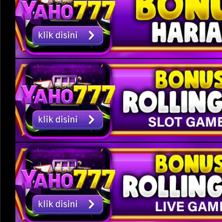
• Bonus hanya berlaku untuk member baru yang baru saja mendafta
• Minimal deposit Rp. 50.000,Untuk Mendapatkan Bonus
• Maksimal bonus diberikan Rp. 100.000,-
• Syarat 5x Turn Over (Contoh : Depo Rp.100.000 + 20% = Rp.120.00
BONUS H
melakukan witdraw).
Syarat & Ketentuan :
• Untuk Claim BONUS Hubungi Livechat Sebelum Saldo Dimainkan.
• Minimal deposit Rp. 50.000,Untuk Mendapatkan Bonus
• Nb: Klaim di depan setelah deposit berhasil ( klaim bonus setelah d
• Maksimal bonus diberikan Rp. 20.000,-
• KEPUTUSAN DARI YAHO777 SUDAH MUTLAK & TIDAK DAPAT DI 
• Untuk Bonus Harian Tanpa TO.
• Untuk Claim BONUS Hubungi Livechat Sebelum Saldo Dimainkan.
BONUS ROLINGAN
• Nb: Klaim di depan setelah deposit berhasil ( klaim bonus setelah d
Syarat dan Ketentuan :
• Bonus Rollingan /TurnOver Hanya Berlaku Untuk Slot game.
• Bonus Rollingan/ Turnover dihitung mulai dari hari (SENIN s/d MING
• Bonus akan di bagikan di hari SENIN.