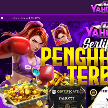
atang di YAHO777
Selamat datang di YAHO777