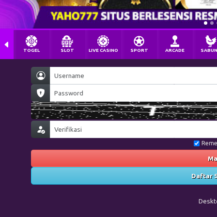
TOGEL
SLOT
LIVE CASINO
SPORT
ARCADE
SABU
Reme
Ma
Daftar 
Deskt