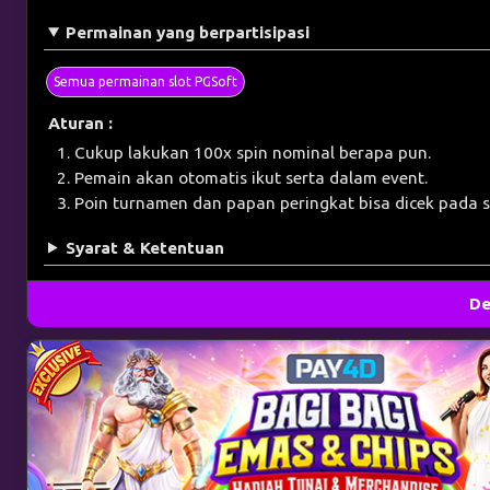
Permainan yang berpartisipasi
Semua permainan slot PGSoft
Aturan :
Cukup lakukan 100x spin nominal berapa pun.
Pemain akan otomatis ikut serta dalam event.
Poin turnamen dan papan peringkat bisa dicek pada 
Syarat & Ketentuan
De