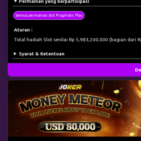
Permainan yang berpartisipasi
Semua permainan slot Pragmatic Play
Aturan :
Total hadiah Slot senilai Rp 5,983,200,000 (bagian dari 
Syarat & Ketentuan
De