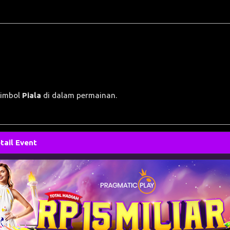
simbol
Piala
di dalam permainan.
tail Event