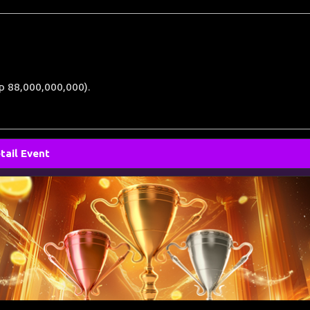
Rp 88,000,000,000).
tail Event