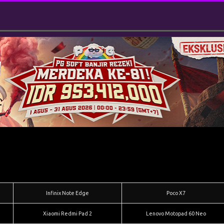
Infinix Note Edge
Poco X7
Xiaomi Redmi Pad 2
Lenovo Motopad 60 Neo