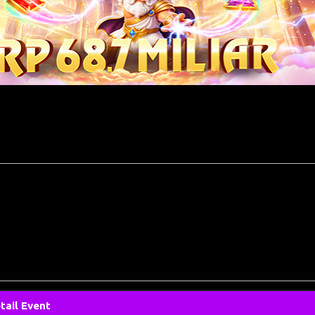
tail Event