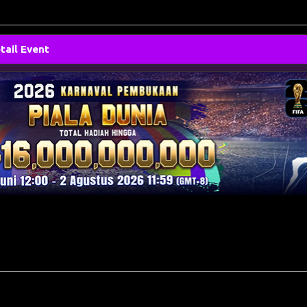
tail Event