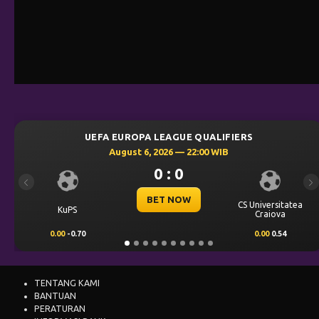
UEFA EUROPA LEAGUE QUALIFIERS
August 6, 2026 — 22:00 WIB
0 : 0
Previous
Ne
BET NOW
CS Universitatea
KuPS
Craiova
0.00
-0.70
0.00
0.54
TENTANG KAMI
BANTUAN
PERATURAN