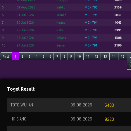
5
01 Aug 2026
Sabtu
MC - 796
3159
6
31 Jul 2026
Jumat
MC - 795
8835
7
30 Jul 2026
Kamis
MC - 794
4042
8
29 Jul 2026
Rabu
MC - 793
8393
9
28 Jul 2026
Selasa
MC - 792
1308
10
27 Jul 2026
Senin
MC - 791
3196
First
1
2
3
4
5
6
7
8
9
10
11
12
13
14
15
(
)
Togel Result
TOTO WUHAN
06-08-2026
6403
HK SIANG
06-08-2026
9220